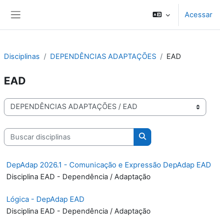
Ir para o conteúdo principal
Acessar
Painel lateral
Disciplinas
DEPENDÊNCIAS ADAPTAÇÕES
EAD
EAD
Cursos das Disciplinas
Buscar disciplinas
Buscar disciplinas
DepAdap 2026.1 - Comunicação e Expressão DepAdap EAD
Disciplina EAD - Dependência / Adaptação
Lógica - DepAdap EAD
Disciplina EAD - Dependência / Adaptação