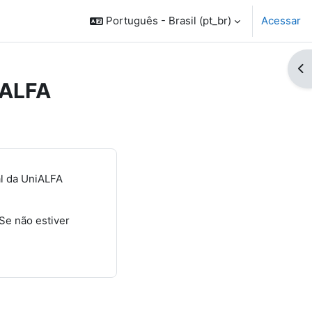
Português - Brasil ‎(pt_br)‎
Acessar
Ab
iALFA
al da UniALFA
 Se não estiver