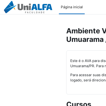
Ir para o conteúdo principal
Página inicial
Ambiente V
Umuarama 
Este é o AVA para di
Umuarama/PR.
Para 
Para acessar suas dis
logado, será direcion
Cursos